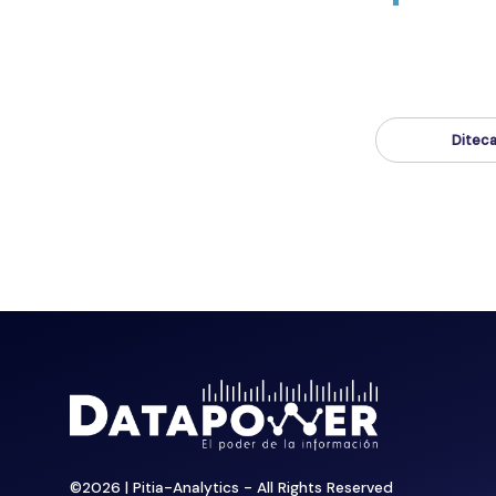
Diteca
©
2026
| Pitia-Analytics - All Rights Reserved