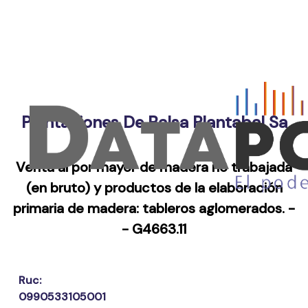
Plantaciones De Balsa Plantabal Sa
Venta al por mayor de madera no trabajada
(en bruto) y productos de la elaboración
primaria de madera: tableros aglomerados. -
- G4663.11
Ruc:
0990533105001