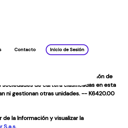
s
Contacto
Inicio de Sesión
 de empresas filiales (con participación de
as sociedades de cartera clasificadas en esta
ran ni gestionan otras unidades. -- K6420.00
de la Información y visualizar la
 S.a.s.