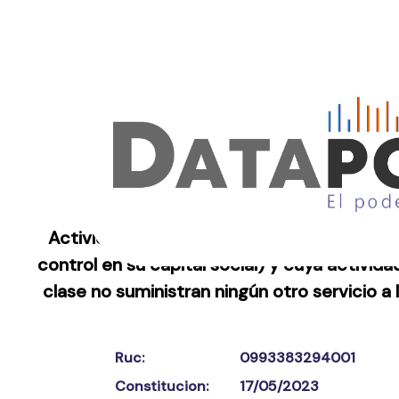
Actividades de sociedades de cartera, es d
control en su capital social) y cuya activid
clase no suministran ningún otro servicio a
Ruc:
0993383294001
Constitucion:
17/05/2023