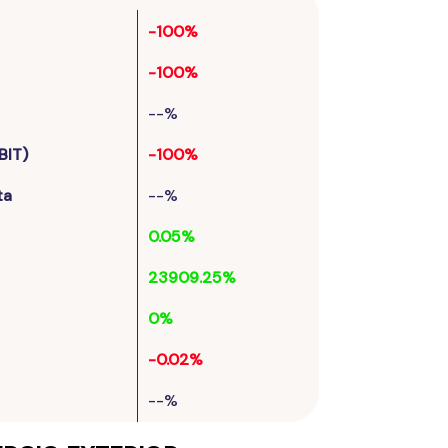
-100%
-100%
--%
BIT)
-100%
ta
--%
0.05%
23909.25%
0%
-0.02%
--%