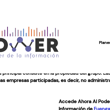
Plane
Fuengar S.a.s.
ecir, unidades tenedoras de activos de un grupo
ad principal consiste en la propiedad del grupo. L
 las empresas participadas, es decir, no administ
Accede Ahora Al Poder 
Información de
Fuengar